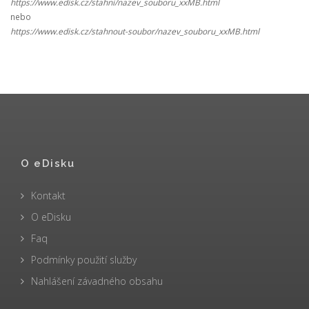
https://www.edisk.cz/stahni/nazev_souboru_xxMB.html
nebo
https://www.edisk.cz/stahnout-soubor/nazev_souboru_xxMB.html
O eDisku
Kontakt
O eDisku
Faq
Podmínky použití služby
Nahlášení závadného obsahu