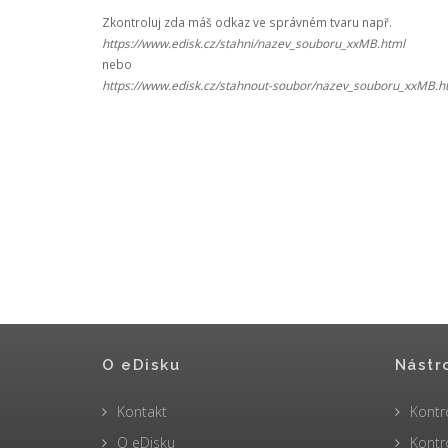
Zkontroluj zda máš odkaz ve správném tvaru např.
https://www.edisk.cz/stahni/nazev_souboru_xxMB.html
nebo
https://www.edisk.cz/stahnout-soubor/nazev_souboru_xxMB.h
O eDisku
Nástr
Kontakt
Kontr
O eDisku
Kontr