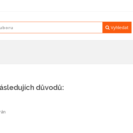
Vyhledat
následujích důvodů:
rán