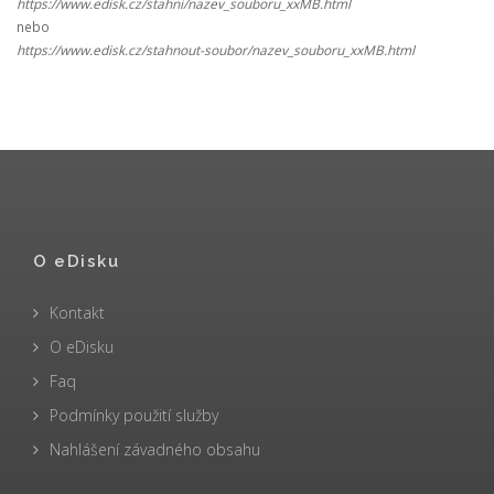
https://www.edisk.cz/stahni/nazev_souboru_xxMB.html
nebo
https://www.edisk.cz/stahnout-soubor/nazev_souboru_xxMB.html
O eDisku
Kontakt
O eDisku
Faq
Podmínky použití služby
Nahlášení závadného obsahu