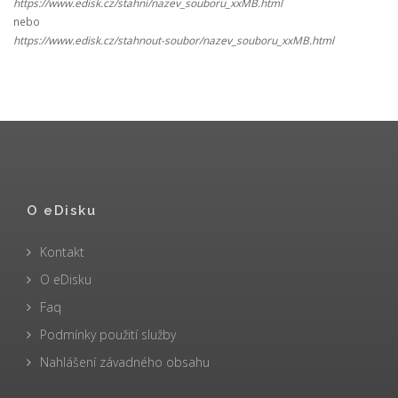
https://www.edisk.cz/stahni/nazev_souboru_xxMB.html
nebo
https://www.edisk.cz/stahnout-soubor/nazev_souboru_xxMB.html
O eDisku
Kontakt
O eDisku
Faq
Podmínky použití služby
Nahlášení závadného obsahu