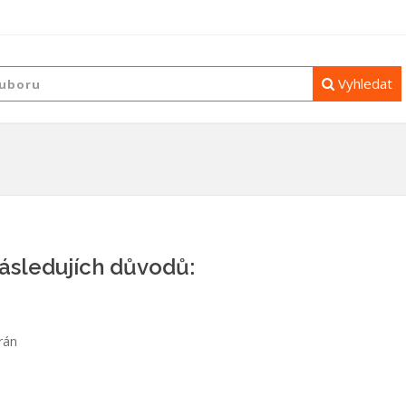
Vyhledat
následujích důvodů:
rán