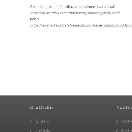
Zkontroluj zda máš odkaz ve správném tvaru např.
https://www.edisk.cz/stahni/nazev_souboru_xxMB.html
nebo
https://www.edisk.cz/stahnout-soubor/nazev_souboru_xxMB.h
O eDisku
Nástr
Kontakt
Kontr
O eDisku
Kontr