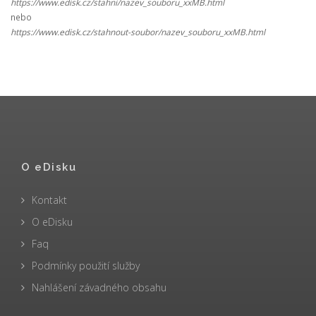
https://www.edisk.cz/stahni/nazev_souboru_xxMB.html
nebo
https://www.edisk.cz/stahnout-soubor/nazev_souboru_xxMB.html
O eDisku
Kontakt
O eDisku
Faq
Podmínky použití služby
Nahlášení závadného obsahu