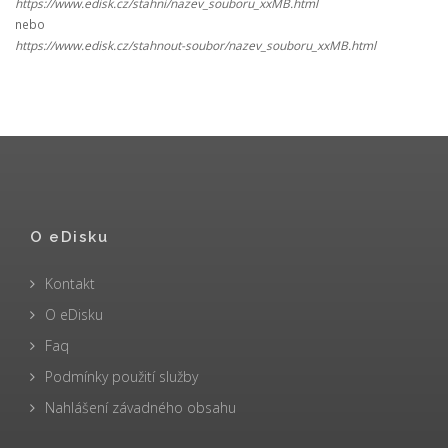
https://www.edisk.cz/stahni/nazev_souboru_xxMB.html
nebo
https://www.edisk.cz/stahnout-soubor/nazev_souboru_xxMB.html
O eDisku
Kontakt
O eDisku
Faq
Podmínky použití služby
Nahlášení závadného obsahu