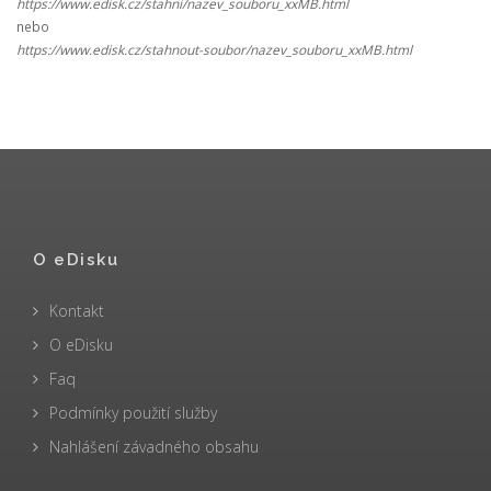
https://www.edisk.cz/stahni/nazev_souboru_xxMB.html
nebo
https://www.edisk.cz/stahnout-soubor/nazev_souboru_xxMB.html
O eDisku
Kontakt
O eDisku
Faq
Podmínky použití služby
Nahlášení závadného obsahu