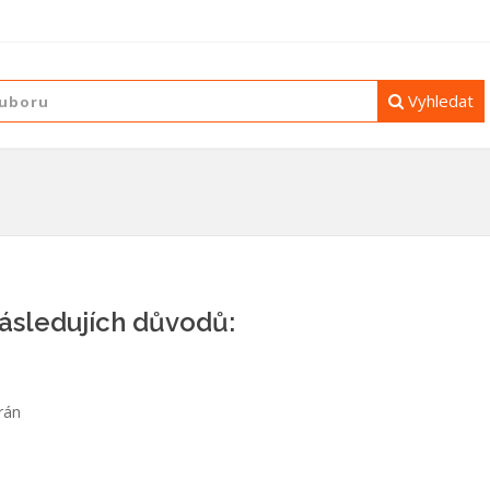
Vyhledat
následujích důvodů:
rán