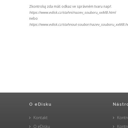
Zkontroluj zda máš odkaz ve správném tvaru např.
https://www.edisk.cz/stahni/nazev_souboru_xxMB.html
nebo
https://www.edisk.cz/stahnout-soubor/nazev_souboru_xxMB.h
O eDisku
Nástr
Kontakt
Kontr
O eDisku
Kontr