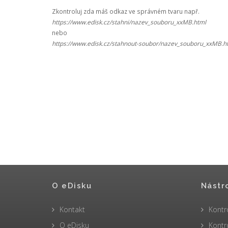
Zkontroluj zda máš odkaz ve správném tvaru např.
https://www.edisk.cz/stahni/nazev_souboru_xxMB.html
nebo
https://www.edisk.cz/stahnout-soubor/nazev_souboru_xxMB.h
O eDisku
Nástr
Kontakt
Kontr
O eDisku
Kontr