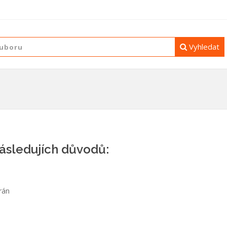
Vyhledat
následujích důvodů:
rán