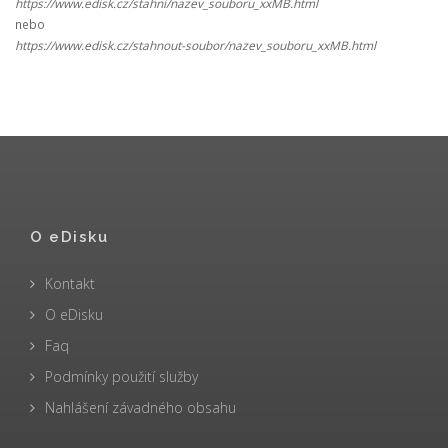
https://www.edisk.cz/stahni/nazev_souboru_xxMB.html
nebo
https://www.edisk.cz/stahnout-soubor/nazev_souboru_xxMB.html
O eDisku
Kontakt
O eDisku
Faq
Podmínky použití služby
Nahlášení závadného obsahu