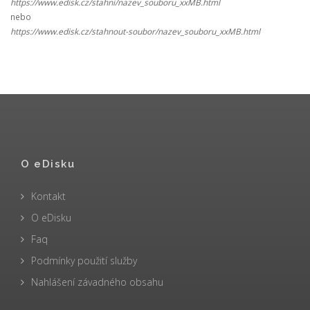
https://www.edisk.cz/stahni/nazev_souboru_xxMB.html
nebo
https://www.edisk.cz/stahnout-soubor/nazev_souboru_xxMB.html
O eDisku
Kontakt
O eDisku
Faq
Podmínky použití služby
Nahlášení závadného obsahu