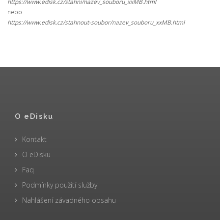
https://www.edisk.cz/stahni/nazev_souboru_xxMB.html
nebo
https://www.edisk.cz/stahnout-soubor/nazev_souboru_xxMB.html
O eDisku
Kontakt
O eDisku
Faq
Podmínky použití služby
Nahlášení závadného obsahu