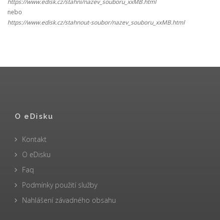
https://www.edisk.cz/stahni/nazev_souboru_xxMB.html
nebo
https://www.edisk.cz/stahnout-soubor/nazev_souboru_xxMB.html
O eDisku
Kontakt
O eDisku
Faq
Podmínky použití služby
Nahlášení závadného obsahu