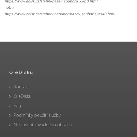
https://www.edisk.cz/stahni/nazev_souboru_xxMB.html
nebo
https://www.edisk.cz/stahnout-soubor/nazev_souboru_xxMB.html
O eDisku
Kontakt
O eDisku
Faq
Podmínky použití služby
Nahlášení závadného obsahu