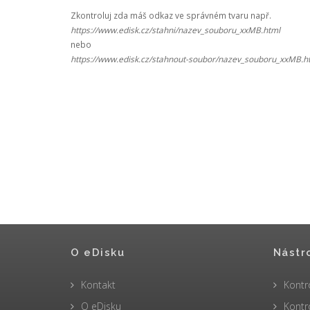
Zkontroluj zda máš odkaz ve správném tvaru např.
https://www.edisk.cz/stahni/nazev_souboru_xxMB.html
nebo
https://www.edisk.cz/stahnout-soubor/nazev_souboru_xxMB.h
O eDisku
Nástr
Kontakt
Kontr
O eDisku
Kontr