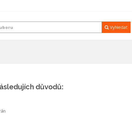
Vyhledat
následujích důvodů:
rán