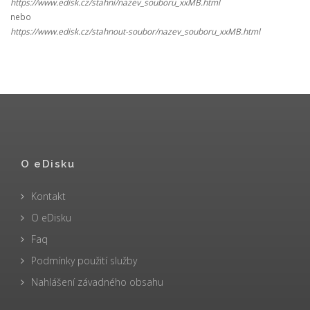
https://www.edisk.cz/stahni/nazev_souboru_xxMB.html
nebo
https://www.edisk.cz/stahnout-soubor/nazev_souboru_xxMB.html
O eDisku
Kontakt
O eDisku
Faq
Podmínky použití služby
Nahlášení závadného obsahu