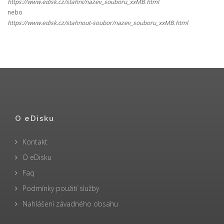
https://www.edisk.cz/stahni/nazev_souboru_xxMB.html
nebo
https://www.edisk.cz/stahnout-soubor/nazev_souboru_xxMB.html
O eDisku
Kontakt
O eDisku
Faq
Podmínky použití služby
Nahlášení závadného obsahu