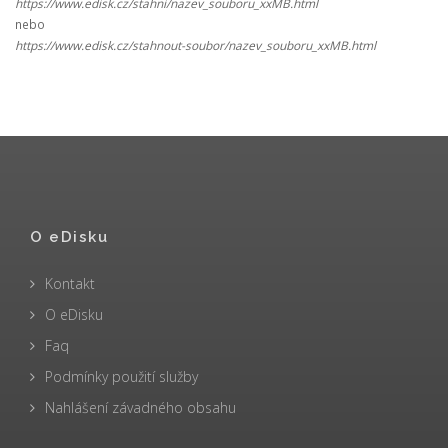
https://www.edisk.cz/stahni/nazev_souboru_xxMB.html
nebo
https://www.edisk.cz/stahnout-soubor/nazev_souboru_xxMB.html
O eDisku
Kontakt
O eDisku
Faq
Podmínky použití služby
Nahlášení závadného obsahu