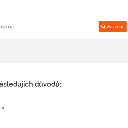
Vyhledat
následujích důvodů:
rán