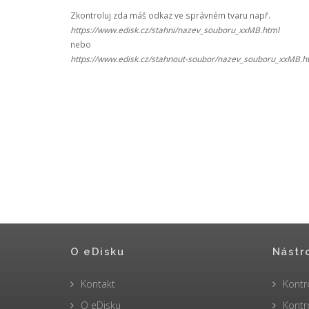
Zkontroluj zda máš odkaz ve správném tvaru např.
https://www.edisk.cz/stahni/nazev_souboru_xxMB.html
nebo
https://www.edisk.cz/stahnout-soubor/nazev_souboru_xxMB.h
O eDisku
Nástr
Kontakt
Kontr
O eDisku
Kontr